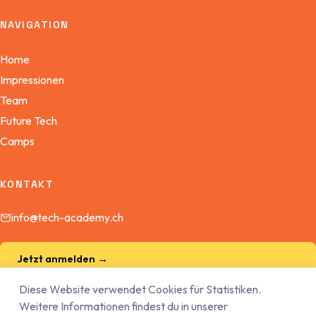
NAVIGATION
Home
Impressionen
Team
Future Tech
Camps
KONTAKT
info@tech-academy.ch
Jetzt anmelden →
Diese Website verwendet Cookies für Statistiken.
Mitglied werden →
Weitere Informationen findest du in unserer